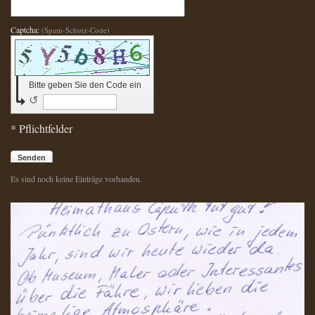
Captcha:
(Spam-Schutz-Code)
Bitte geben Sie den Code ein
↺
* Pflichtfelder
Senden
Es sind noch keine Einträge vorhanden.